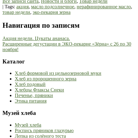
Все записи сайта
,
Новости и блоги
,
Товар недели
| Tags:
акция
,
масло подсолнечное
,
нерафинированное масло
,
товар недели
,
эко-пекарня зерна
Навигация по записям
Акция недели. Цукаты ананаса.
Расширенные дегустации в ЭКО-пекарне «Зёрна» с 26 по 30
ноября!
Каталог
Хлеб формовой из цельнозерновой муки
Хлеб из пророщенного зерна
Хлеб подовый
Хлебцы Флаксы Снеки
Печенье, пряники
Этика питания
Музей хлеба
Музей хлеба
Роспись пряников глазурью
Лепка из солёного теста