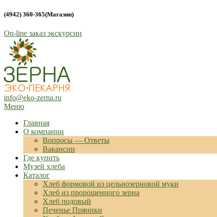
(4942) 360-365(Магазин)
On-line заказ экскурсии
info@eko-zerna.ru
Меню
Лучшие традиции хлеба
Эко-пекарня Зерна
Главная
О компании
Вопросы — Ответы
Вакансии
Где купить
Музей хлеба
Каталог
Хлеб формовой из цельнозерновой муки
Хлеб из пророщенного зерна
Хлеб подовый
Печенье Пряники