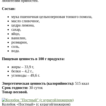
любителям пряностей.
Состав:
мука пшеничная цельнозерновая тонкого помола,
масло сливочное,
цедра лимона,
сахар,
яйцо,
ванилин,
розмарин,
соль,
вода.
Пищевая ценность в 100 г продукта:
жиры – 33,9 г,
белки – 4,2 г.,
углеводы – 49,6 г.
Энергетическая ценность (калорийность):
515 ккал
Срок годности:
30 суток
Товар весовой.
Колобок «Постный» (с курагой/инжиром)