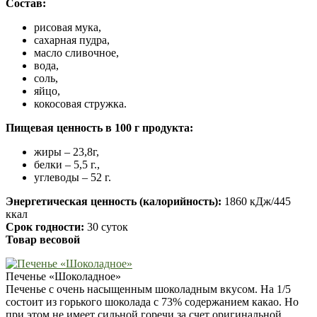
Состав:
рисовая мука,
сахарная пудра,
масло сливочное,
вода,
соль,
яйцо,
кокосовая стружка.
Пищевая ценность в 100 г продукта:
жиры – 23,8г,
белки – 5,5 г.,
углеводы – 52 г.
Энергетическая ценность (калорийность):
1860 кДж/445
ккал
Срок годности:
30 суток
Товар весовой
Печенье «Шоколадное»
Печенье с очень насыщенным шоколадным вкусом. На 1/5
состоит из горького шоколада с 73% содержанием какао. Но
при этом не имеет сильной горечи за счет оригинальной