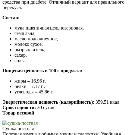
средства при диабете. Отличный вариант для правильного
перекуса.
Состав:
мука пшеничная цельнозерновая,
семя льна,
масло подсолнечное,
молоко сухое,
рызрыхлитель,
сахар,
соль.
Пищевая ценность в 100 г продукта:
жиры – 16,96 г,
белки – 7,17 г.,
углеводы – 45,86 г.
Энергетическая ценность (калорийность):
359,51 ккал
Срок годности:
30 суток
Товар весовой
Сушка постная
Полезная замена любимым мучным сладостям. Удобная,а