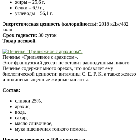
жиры – 25,6 г,
белки – 6,9 г.,
углеводы – 56,1 г.
Энергетическая ценность (калорийность):
2018 кДж/482
ккал
Срок годности:
30 суток
Товар весовой.
Печенье «Грильяжное с арахисом».
Этот французский десерт не оставит равнодушным никого.
Печенье содержит много орехов, что добавляет ему
биологической ценности: витамины С, Е, Р, К, а также железо
и полиненасыщенные жирные кислоты.
Состав:
сливки 25%,
арахис,
вода,
сахар,
масло сливочное,
мука пшеничная тонкого помола.
Пищевая ценность в 100 г продукта: