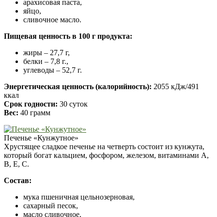
арахисовая паста,
яйцо,
сливочное масло.
Пищевая ценность в 100 г продукта:
жиры – 27,7 г,
белки – 7,8 г.,
углеводы – 52,7 г.
Энергетическая ценность (калорийность):
2055 кДж/491
ккал
Срок годности:
30 суток
Вес:
40 грамм
Печенье «Кунжутное»
Хрустящее сладкое печенье на четверть состоит из кунжута,
который богат кальцием, фосфором, железом, витаминами А,
В, Е, С.
Состав:
мука пшеничная цельнозерновая,
сахарный песок,
масло сливочное,