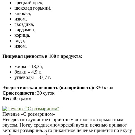
грецкий орех,
шоколад горький,
клюква,
изюм,
гвоздика,
кардамон,
корица,
вода,
изюм.
Пищевая ценность в 100 г продукта:
жиры – 18,3 г,
белки – 4,9 г.,
углеводы – 37,7 г.
Энергетическая ценность (калорийность):
330 ккал
Срок годности:
30 суток
Вес:
40 грамм
Печенье «С розмарином»
Невероятно душистое с приятным островато-горьковатым
вкусом. Нотку средиземноморской кухни печенью придают
веточки розмарина. Это пикантное печенье придётся по вкусу