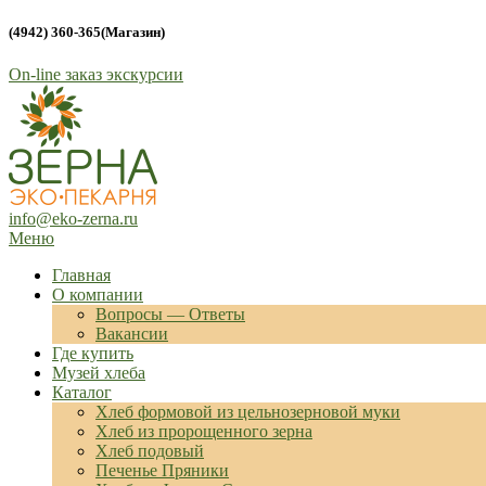
(4942) 360-365(Магазин)
On-line заказ экскурсии
info@eko-zerna.ru
Меню
Лучшие традиции хлеба
Эко-пекарня Зерна
Главная
О компании
Вопросы — Ответы
Вакансии
Где купить
Музей хлеба
Каталог
Хлеб формовой из цельнозерновой муки
Хлеб из пророщенного зерна
Хлеб подовый
Печенье Пряники