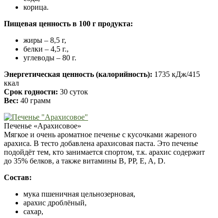
корица.
Пищевая ценность в 100 г продукта:
жиры – 8,5 г,
белки – 4,5 г.,
углеводы – 80 г.
Энергетическая ценность (калорийность):
1735 кДж/415
ккал
Срок годности:
30 суток
Вес:
40 грамм
Печенье «Арахисовое»
Мягкое и очень ароматное печенье с кусочками жареного
арахиса. В тесто добавлена арахисовая паста. Это печенье
подойдёт тем, кто занимается спортом, т.к. арахис содержит
до 35% белков, а также витамины В, РР, E, A, D.
Состав:
мука пшеничная цельнозерновая,
арахис дроблёный,
сахар,