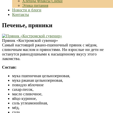
Хлебцы Флаксы Снеки
Этика питания
Новости и блоги
Контакты
Печенье, пряники
Пряник «Костромской сувенир»
Самый настоящий ржано-пшеничный пряник с мёдом,
сливочным маслом и пряностями. Ни взрослые ни дети не
останутся равнодушными к насыщенному вкусу этого
лакомства.
Состав:
мука пшеничная цельнозерновая,
мука ржаная цельнозерновая,
повидло яблочное
сахар-песок,
масло сливочное,
яйцо куриное,
соль углеамонийная,
мёд,
сода,