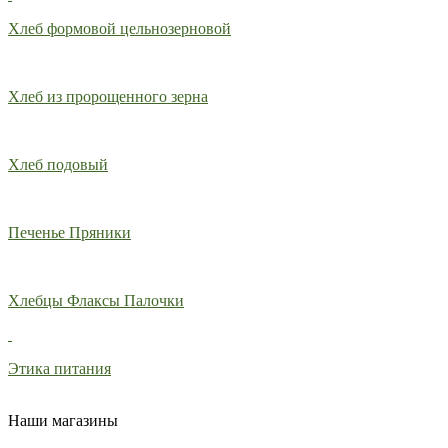
Хлеб формовой цельнозерновой
Хлеб из пророщенного зерна
Хлеб подовый
Печенье Пряники
Хлебцы Флаксы Палочки
Этика питания
Наши магазины